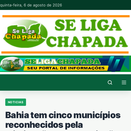
Pular para o conteúdo
quinta-feira, 6 de agosto de 2026
NOTICIAS
Bahia tem cinco municípios
reconhecidos pela