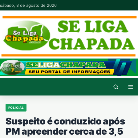
Pular para o conteúdo
sábado, 8 de agosto de 2026
POLICIAL
Suspeito é conduzido após
PM apreender cerca de 3,5