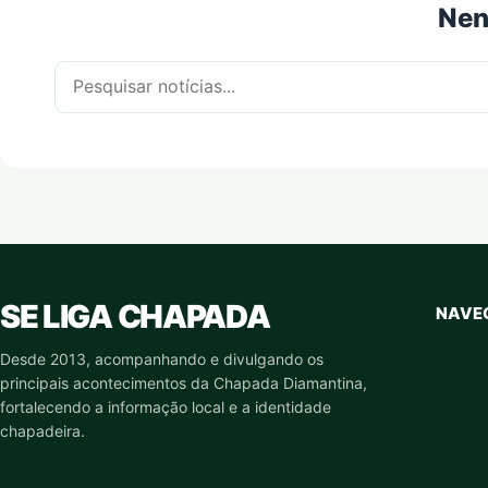
Nen
Pesquisar por:
SE LIGA CHAPADA
NAVE
Desde 2013, acompanhando e divulgando os
principais acontecimentos da Chapada Diamantina,
fortalecendo a informação local e a identidade
chapadeira.