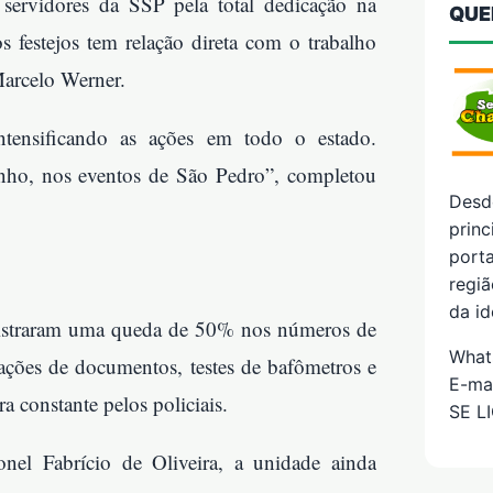
 servidores da SSP pela total dedicação na
QUE
festejos tem relação direta com o trabalho
 Marcelo Werner.
ntensificando as ações em todo o estado.
nho, nos eventos de São Pedro”, completou
Desd
prin
porta
regiã
da id
istraram uma queda de 50% nos números de
What
icações de documentos, testes de bafômetros e
E-ma
a constante pelos policiais.
SE L
el Fabrício de Oliveira, a unidade ainda