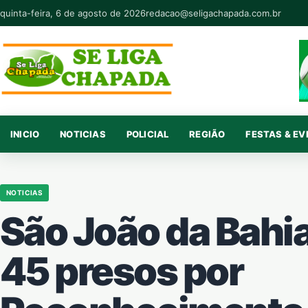
Pular para o conteúdo
quinta-feira, 6 de agosto de 2026
redacao@seligachapada.com.br
INICIO
NOTICIAS
POLICIAL
REGIÃO
FESTAS & E
NOTICIAS
São João da Bahia
45 presos por