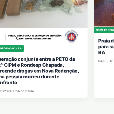
NOVA REDEN
Praia 
para s
 REDENÇÃO - BA
BA
eração conjunta entre a PETO da
04/03/201
ª CIPM e Rondesp Chapada,
reende drogas em Nova Redenção,
a pessoa morreu durante
nfronto
02/2024
1 min de leitura