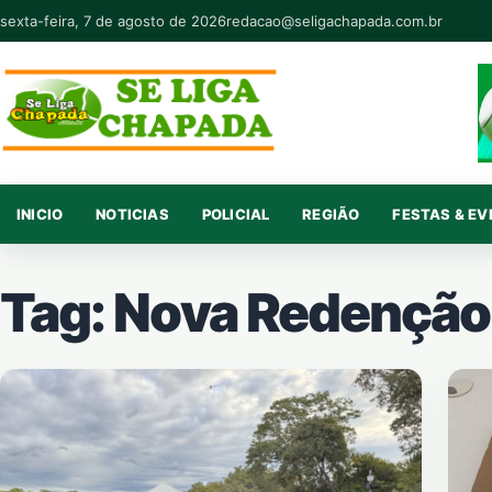
Pular para o conteúdo
sexta-feira, 7 de agosto de 2026
redacao@seligachapada.com.br
INICIO
NOTICIAS
POLICIAL
REGIÃO
FESTAS & E
Tag:
Nova Redenção