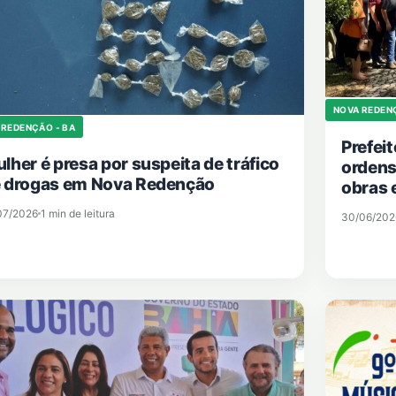
NOVA REDEN
 REDENÇÃO - BA
Prefei
lher é presa por suspeita de tráfico
ordens
 drogas em Nova Redenção
obras
07/2026
1 min de leitura
30/06/202