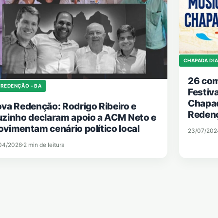
CHAPADA DI
26 com
 REDENÇÃO - BA
Festiv
Chapa
va Redenção: Rodrigo Ribeiro e
Reden
zinho declaram apoio a ACM Neto e
vimentam cenário político local
23/07/202
04/2026
2 min de leitura