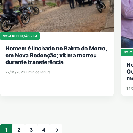
NOVA REDENÇÃO - BA
Homem é linchado no Bairro do Morro,
NOVA
em Nova Redenção; vítima morreu
durante transferência
No
Gu
22/05/2026
1 min de leitura
mo
14/
Paginação de posts
1
2
3
4
→