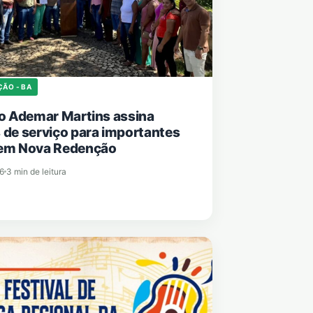
ÇÃO - BA
to Ademar Martins assina
 de serviço para importantes
 em Nova Redenção
6
3 min de leitura