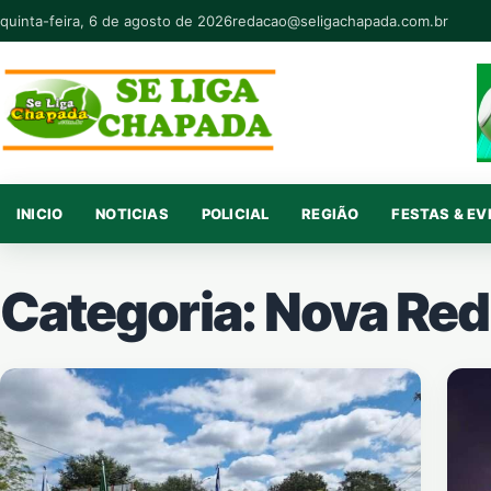
Pular para o conteúdo
quinta-feira, 6 de agosto de 2026
redacao@seligachapada.com.br
INICIO
NOTICIAS
POLICIAL
REGIÃO
FESTAS & E
Categoria:
Nova Red