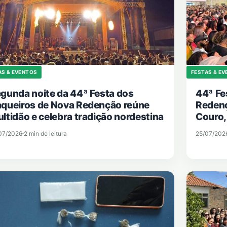
AS & EVENTOS
FESTAS & E
gunda noite da 44ª Festa dos
44ª Fe
queiros de Nova Redenção reúne
Redenç
ltidão e celebra tradição nordestina
Couro,
07/2026
2 min de leitura
25/07/202