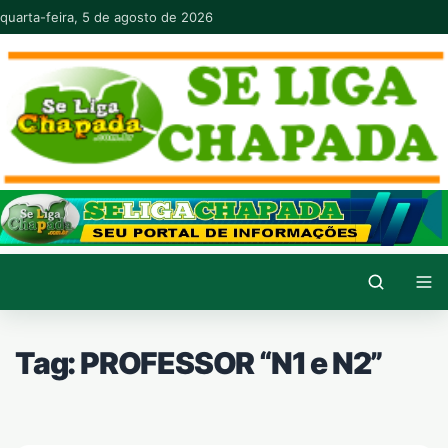
Pular para o conteúdo
quarta-feira, 5 de agosto de 2026
Tag:
PROFESSOR “N1 e N2”