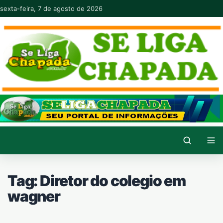
Pular para o conteúdo
sexta-feira, 7 de agosto de 2026
Tag:
Diretor do colegio em
wagner