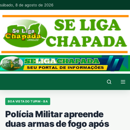
Pular para o conteúdo
sábado, 8 de agosto de 2026
BOA VISTA DO TUPIM - BA
Polícia Militar apreende
duas armas de fogo após