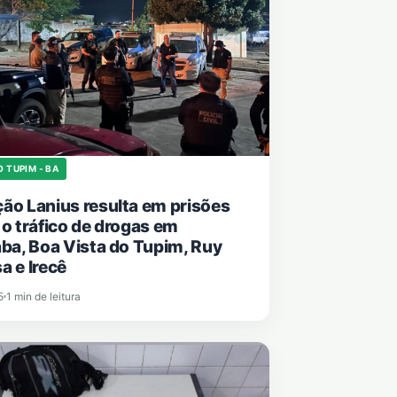
O TUPIM - BA
ão Lanius resulta em prisões
 o tráfico de drogas em
aba, Boa Vista do Tupim, Ruy
a e Irecê
5
1 min de leitura