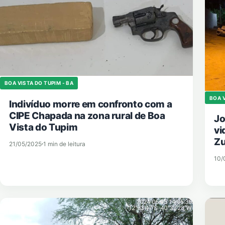
BOA VISTA DO TUPIM - BA
BOA V
Indivíduo morre em confronto com a
CIPE Chapada na zona rural de Boa
Jo
Vista do Tupim
vi
Zu
21/05/2025
1 min de leitura
10/