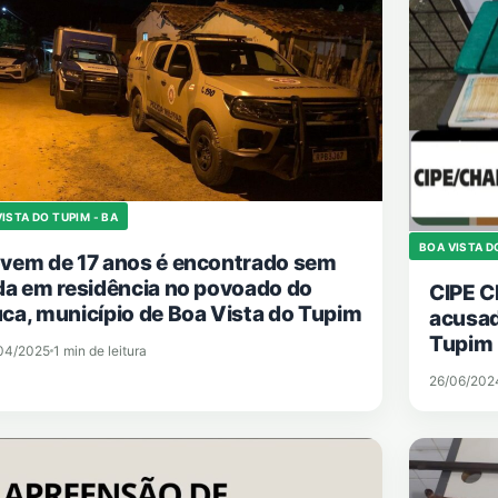
ISTA DO TUPIM - BA
BOA VISTA D
vem de 17 anos é encontrado sem
da em residência no povoado do
CIPE 
ca, município de Boa Vista do Tupim
acusad
Tupim 
04/2025
1 min de leitura
26/06/202