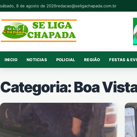
Pular para o conteúdo
sábado, 8 de agosto de 2026
redacao@seligachapada.com.br
INICIO
NOTICIAS
POLICIAL
REGIÃO
FESTAS & E
Categoria:
Boa Vista