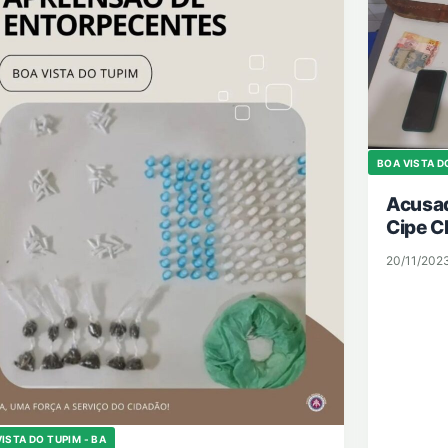
BOA VISTA D
Acusad
Cipe C
20/11/202
ISTA DO TUPIM - BA