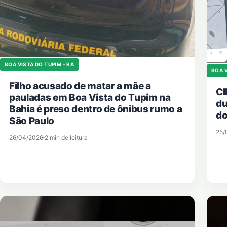
BOA VISTA DO TUPIM - BA
BOA V
Filho acusado de matar a mãe a
CI
pauladas em Boa Vista do Tupim na
du
Bahia é preso dentro de ônibus rumo a
do
São Paulo
25/
26/04/2026
2 min de leitura