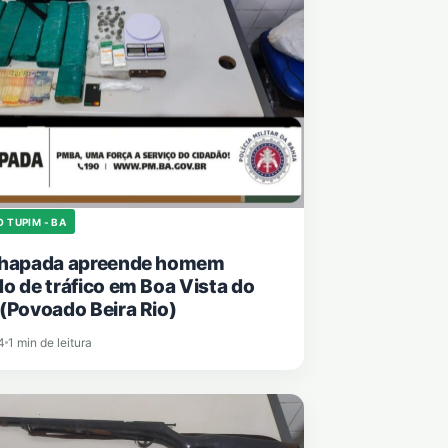
O TUPIM - BA
Chapada apreende homem
o de tráfico em Boa Vista do
(Povoado Beira Rio)
4
1 min de leitura