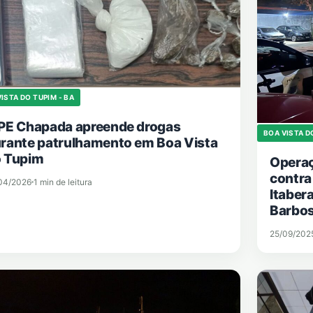
ISTA DO TUPIM - BA
PE Chapada apreende drogas
BOA VISTA D
rante patrulhamento em Boa Vista
 Tupim
Operaç
contra
04/2026
1 min de leitura
Itaber
Barbos
25/09/202