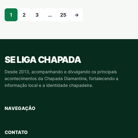
Paginação de posts
1
2
3
…
25
→
SE LIGA CHAPADA
Desde 2013, acompanhando e divulgando os principais
acontecimentos da Chapada Diamantina, fortalecendo a
informação local e a identidade chapadeira.
NAVEGAÇÃO
CONTATO