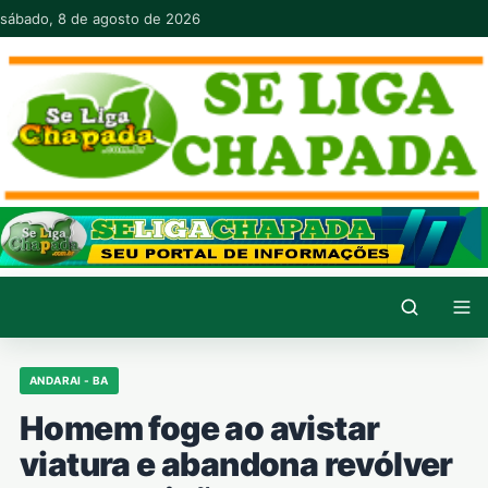
Pular para o conteúdo
sábado, 8 de agosto de 2026
ANDARAI - BA
Homem foge ao avistar
viatura e abandona revólver