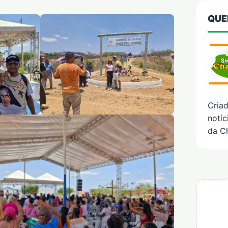
QUE
Cria
notíc
da C