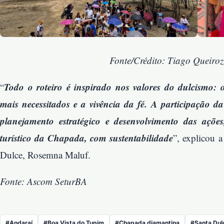
Fonte/Crédito: Tiago Queiro
Todo o roteiro é inspirado nos valores do dulcismo:
“
mais necessitados e a vivência da fé. A participação 
planejamento estratégico e desenvolvimento das açõe
turístico da Chapada, com sustentabilidade
”, explicou 
Dulce, Rosemna Maluf.
Fonte: Ascom SeturBA
#Andaraí
#Boa Vista do Tupim
#Chapada diamantina
#Santa Dul