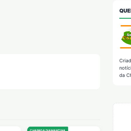
QUE
Cria
notíc
da C
CHAPADA DIAMANTINA