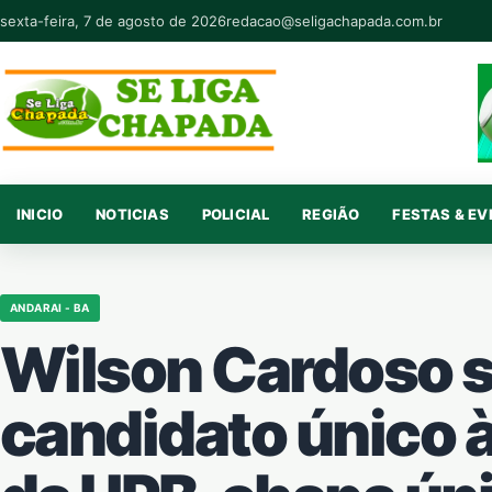
Pular para o conteúdo
sexta-feira, 7 de agosto de 2026
redacao@seligachapada.com.br
INICIO
NOTICIAS
POLICIAL
REGIÃO
FESTAS & E
ANDARAI - BA
Wilson Cardoso 
candidato único 