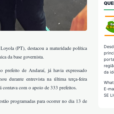
QUE
Desd
 Loyola (PT), destacou a maturidade política
prin
ica da base governista.
porta
regiã
prefeito de Andaraí, já havia expressado
da id
u durante entrevista na última terça-feira
What
á contava com o apoio de 333 prefeitos.
E-ma
SE L
estão programadas para ocorrer no dia 13 de