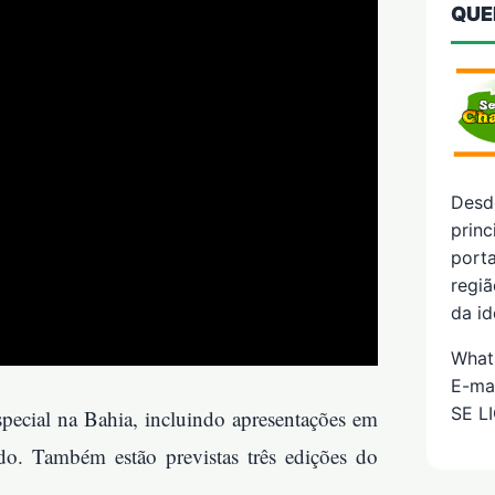
QUE
Desd
prin
porta
regiã
da id
What
E-ma
SE L
pecial na Bahia, incluindo apresentações em
ado. Também estão previstas três edições do