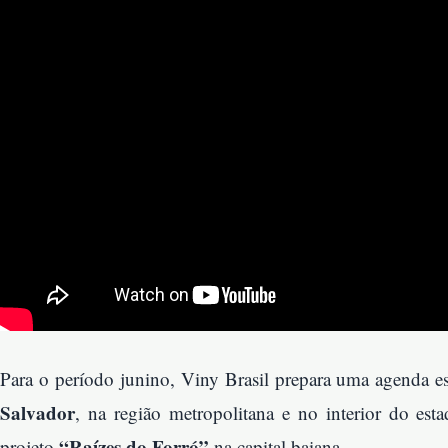
Para o período junino, Viny Brasil prepara uma agenda es
Salvador
, na região metropolitana e no interior do est
“Raízes do Forró”
projeto
na capital baiana.