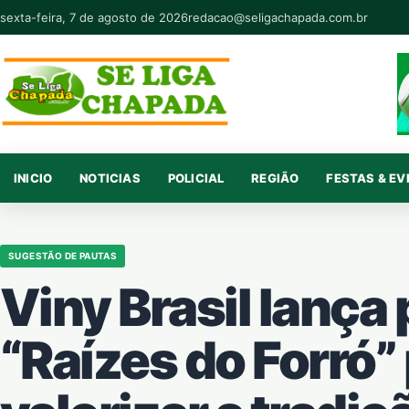
Pular para o conteúdo
sexta-feira, 7 de agosto de 2026
redacao@seligachapada.com.br
INICIO
NOTICIAS
POLICIAL
REGIÃO
FESTAS & E
SUGESTÃO DE PAUTAS
Viny Brasil lança 
“Raízes do Forró”