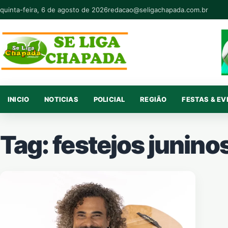
Pular para o conteúdo
quinta-feira, 6 de agosto de 2026
redacao@seligachapada.com.br
INICIO
NOTICIAS
POLICIAL
REGIÃO
FESTAS & E
Tag:
festejos junino