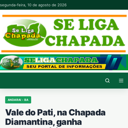
Pular para o conteúdo
segunda-feira, 10 de agosto de 2026
ANDARAI - BA
Vale do Pati, na Chapada
Diamantina, ganha