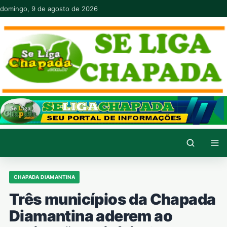
Pular para o conteúdo
domingo, 9 de agosto de 2026
CHAPADA DIAMANTINA
Três municípios da Chapada
Diamantina aderem ao