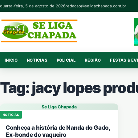
Pular para o conteúdo
quarta-feira, 5 de agosto de 2026
redacao@seligachapada.com.br
INICIO
NOTICIAS
POLICIAL
REGIÃO
FESTAS & E
Tag:
jacy lopes pro
Se Liga Chapada
NOTICIAS
Conheça a história de Nanda do Gado,
Ex-bonde do vaqueiro