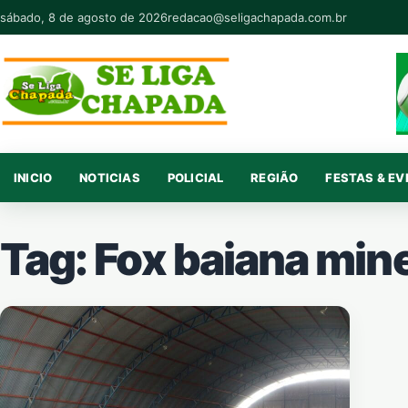
Pular para o conteúdo
sábado, 8 de agosto de 2026
redacao@seligachapada.com.br
INICIO
NOTICIAS
POLICIAL
REGIÃO
FESTAS & E
Tag:
Fox baiana min