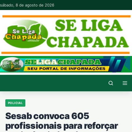
Pular para o conteúdo
sábado, 8 de agosto de 2026
POLICIAL
Sesab convoca 605
profissionais para reforçar