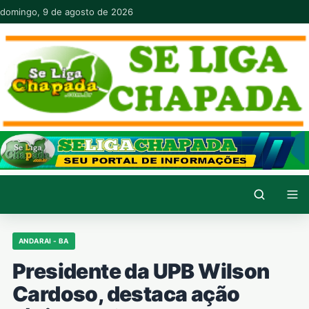
Pular para o conteúdo
domingo, 9 de agosto de 2026
ANDARAI - BA
Presidente da UPB Wilson
Cardoso, destaca ação