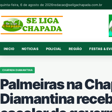
Pular para o conteúdo
quinta-feira, 6 de agosto de 2026
redacao@seligachapada.com.br
INICIO
NOTICIAS
POLICIAL
REGIÃO
FESTAS & E
CHAPADA DIAMANTINA
Palmeiras na Ch
Diamantina receb