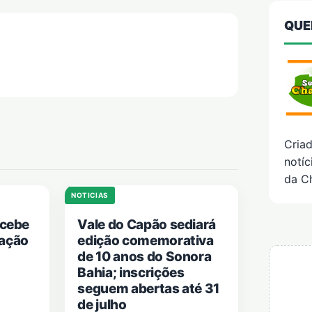
QUE
Cria
notíc
da C
NOTICIAS
ecebe
Vale do Capão sediará
tação
edição comemorativa
de 10 anos do Sonora
Bahia; inscrições
seguem abertas até 31
de julho