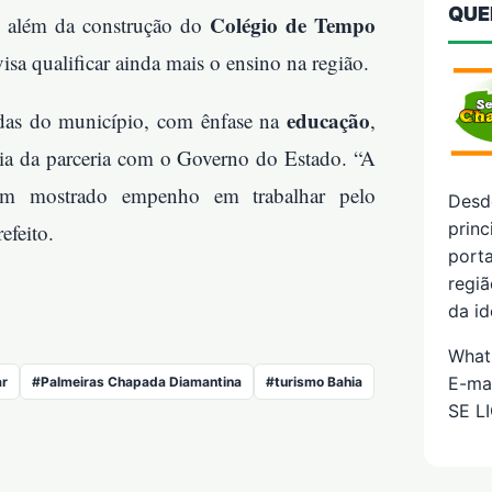
QUE
Colégio de Tempo
, além da construção do
visa qualificar ainda mais o ensino na região.
educação
ndas do município, com ênfase na
,
cia da parceria com o Governo do Estado. “A
tem mostrado empenho em trabalhar pelo
Desd
prin
efeito.
porta
regiã
da id
What
E-ma
ar
#Palmeiras Chapada Diamantina
#turismo Bahia
SE L