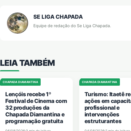
SE LIGA CHAPADA
Equipe de redação do Se Liga Chapada.
LEIA TAMBÉM
CHAPADA DIAMANTINA
CHAPADA DIAMANTINA
Lençóis recebe 1º
Turismo: Itaetê r
Festival de Cinema com
ações em capaci
32 produções da
profissional e
Chapada Diamantina e
intervenções
programação gratuita
estruturantes
06/08/2026
3 min de leitura
04/08/2026
2 min de leitura