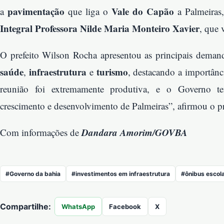
pavimentação
Vale do Capão
a
que liga o
a Palmeiras
Integral Professora Nilde Maria Monteiro Xavier
, que 
O prefeito Wilson Rocha apresentou as principais dema
saúde
infraestrutura
turismo
,
e
, destacando a importân
reunião foi extremamente produtiva, e o Governo 
crescimento e desenvolvimento de Palmeiras”, afirmou o pr
Dandara Amorim/GOVBA
Com informações de
#Governo da bahia
#investimentos em infraestrutura
#ônibus escol
Compartilhe:
WhatsApp
Facebook
X