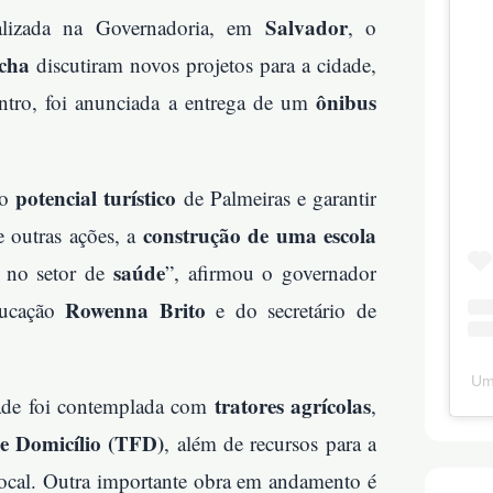
Salvador
alizada na Governadoria, em
, o
cha
discutiram novos projetos para a cidade,
ônibus
ntro, foi anunciada a entrega de um
potencial turístico
 o
de Palmeiras e garantir
construção de uma escola
e outras ações, a
saúde
 no setor de
”, afirmou o governador
Rowenna Brito
ducação
e do secretário de
Um
tratores agrícolas
idade foi contemplada com
,
e Domicílio (TFD)
, além de recursos para a
ocal. Outra importante obra em andamento é