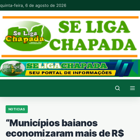
Pular para o conteúdo
quinta-feira, 6 de agosto de 2026
NOTICIAS
“Municípios baianos
economizaram mais de R$