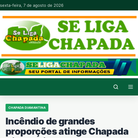
Pular para o conteúdo
sexta-feira, 7 de agosto de 2026
CHAPADA DIAMANTINA
Incêndio de grandes
proporções atinge Chapada