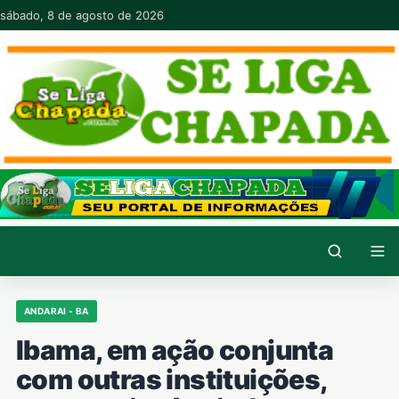
Pular para o conteúdo
sábado, 8 de agosto de 2026
ANDARAI - BA
Ibama, em ação conjunta
com outras instituições,