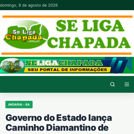
Pular para o conteúdo
domingo, 9 de agosto de 2026
ANDARAI - BA
Governo do Estado lança
Caminho Diamantino de