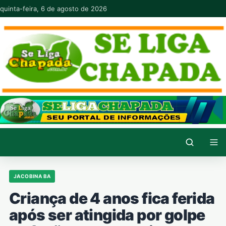
Pular para o conteúdo
quinta-feira, 6 de agosto de 2026
JACOBINA BA
Criança de 4 anos fica ferida
após ser atingida por golpe