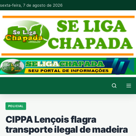
Pular para o conteúdo
sexta-feira, 7 de agosto de 2026
POLICIAL
CIPPA Lençois flagra
transporte ilegal de madeira