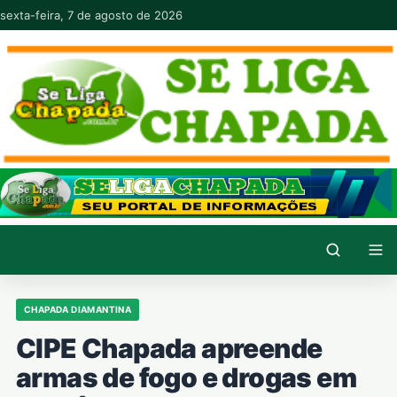
Pular para o conteúdo
sexta-feira, 7 de agosto de 2026
CHAPADA DIAMANTINA
CIPE Chapada apreende
armas de fogo e drogas em