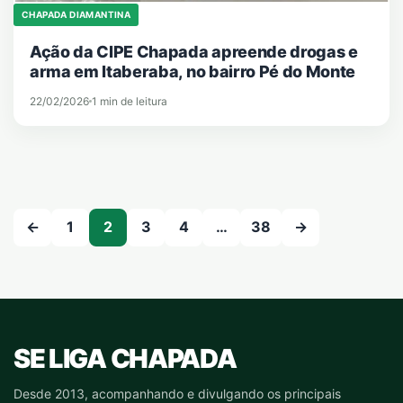
CHAPADA DIAMANTINA
Ação da CIPE Chapada apreende drogas e
arma em Itaberaba, no bairro Pé do Monte
22/02/2026
1 min de leitura
Paginação de posts
←
1
2
3
4
…
38
→
SE LIGA CHAPADA
Desde 2013, acompanhando e divulgando os principais