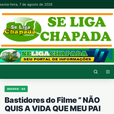
Pular para o conteúdo
sexta-feira, 7 de agosto de 2026
ANDARAI - BA
Bastidores do Filme ” NÃO
QUIS A VIDA QUE MEU PAI