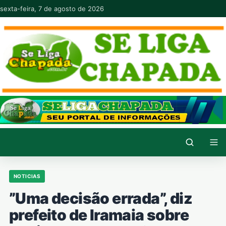
Pular para o conteúdo
sexta-feira, 7 de agosto de 2026
NOTICIAS
”Uma decisão errada”, diz
prefeito de Iramaia sobre