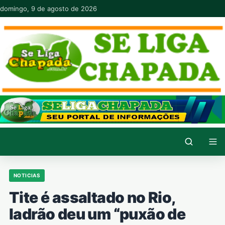
Pular para o conteúdo
domingo, 9 de agosto de 2026
NOTICIAS
Tite é assaltado no Rio,
ladrão deu um “puxão de