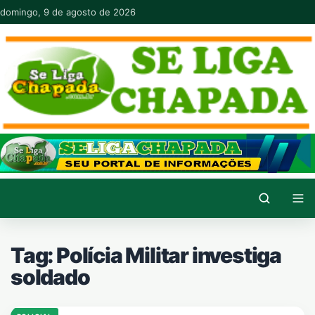
Pular para o conteúdo
domingo, 9 de agosto de 2026
Tag:
Polícia Militar investiga
soldado