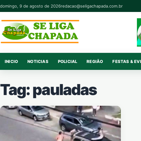
Pular para o conteúdo
domingo, 9 de agosto de 2026
redacao@seligachapada.com.br
INICIO
NOTICIAS
POLICIAL
REGIÃO
FESTAS & E
Tag:
pauladas