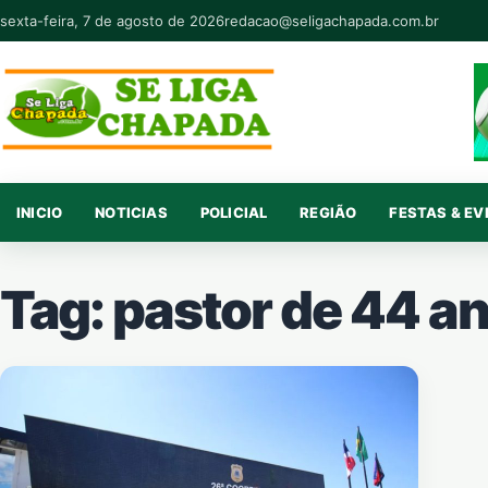
Pular para o conteúdo
sexta-feira, 7 de agosto de 2026
redacao@seligachapada.com.br
INICIO
NOTICIAS
POLICIAL
REGIÃO
FESTAS & E
Tag:
pastor de 44 a