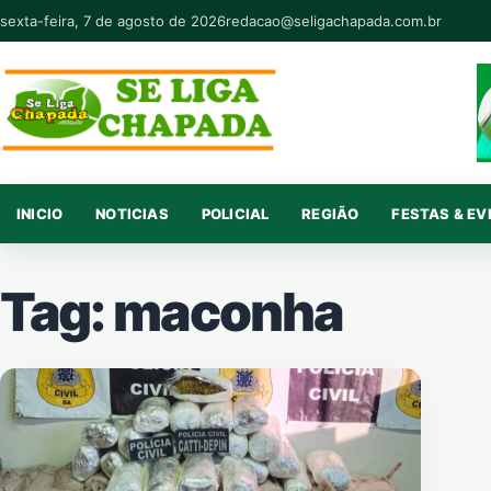
Pular para o conteúdo
sexta-feira, 7 de agosto de 2026
redacao@seligachapada.com.br
INICIO
NOTICIAS
POLICIAL
REGIÃO
FESTAS & E
Tag:
maconha