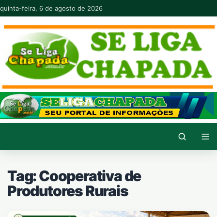
Pular para o conteúdo
quinta-feira, 6 de agosto de 2026
Tag:
Cooperativa de
Produtores Rurais