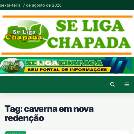
Pular para o conteúdo
sexta-feira, 7 de agosto de 2026
Tag:
caverna em nova
redenção