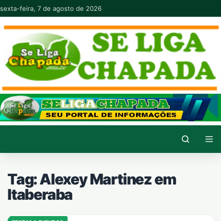
Pular para o conteúdo
sexta-feira, 7 de agosto de 2026
Tag:
Alexey Martinez em
Itaberaba