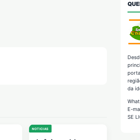
QUE
Desd
prin
porta
regiã
da id
What
E-ma
SE L
NOTICIAS