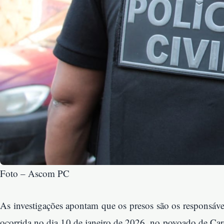
Foto – Ascom PC
As investigações apontam que os presos são os responsáve
ocorrida no dia 10 de janeiro de 2026, no povoado de C