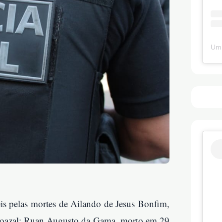
Um 
is pelas mortes de Ailando de Jesus Bonfim,
aroazal; Ruan Augusto da Gama, morto em 29