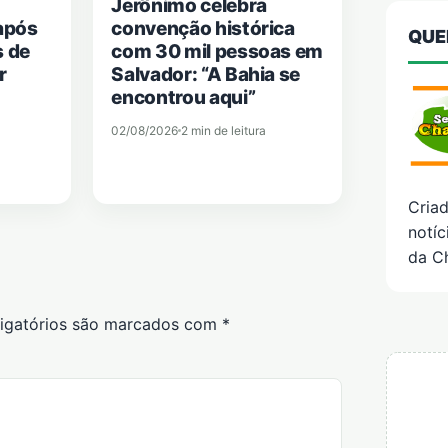
Jerônimo celebra
após
convenção histórica
QUE
s de
com 30 mil pessoas em
r
Salvador: “A Bahia se
encontrou aqui”
02/08/2026
2 min de leitura
Cria
notíc
da C
igatórios são marcados com
*