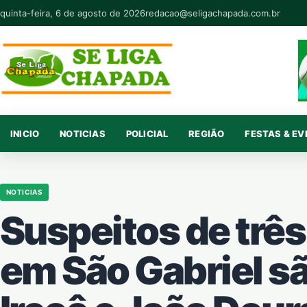
Pular para o conteúdo
quinta-feira, 6 de agosto de 2026
redacao@seligachapada.com.br
INICIO
NOTICIAS
POLICIAL
REGIÃO
FESTAS & E
NOTICIAS
Suspeitos de trê
em São Gabriel s