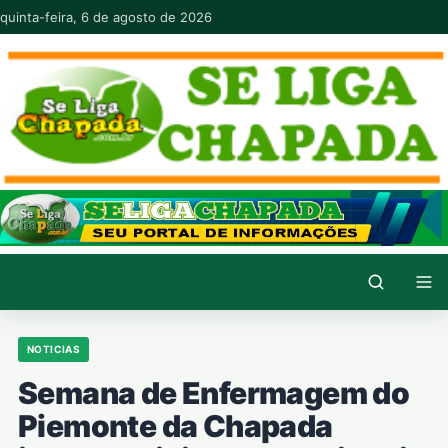
Pular para o conteúdo
quinta-feira, 6 de agosto de 2026
NOTICIAS
Semana de Enfermagem do
Piemonte da Chapada