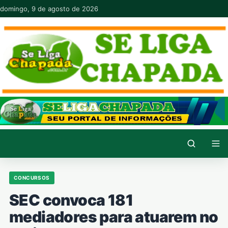
Pular para o conteúdo
domingo, 9 de agosto de 2026
CONCURSOS
SEC convoca 181
mediadores para atuarem no