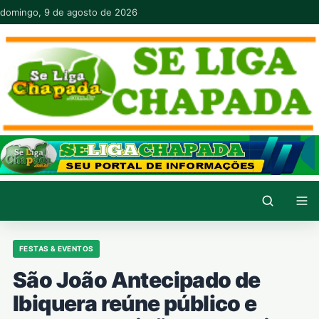
Pular para o conteúdo
domingo, 9 de agosto de 2026
FESTAS & EVENTOS
São João Antecipado de
Ibiquera reúne público e