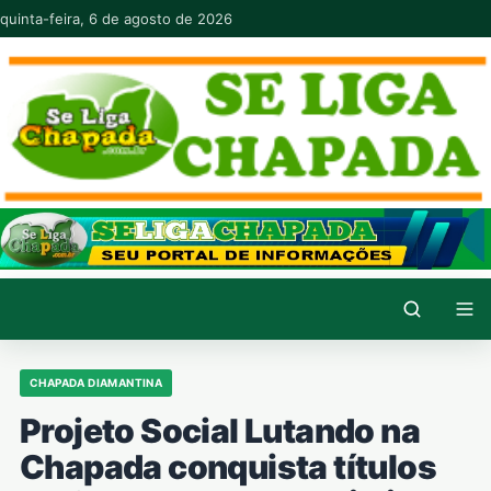
Pular para o conteúdo
quinta-feira, 6 de agosto de 2026
CHAPADA DIAMANTINA
Projeto Social Lutando na
Chapada conquista títulos