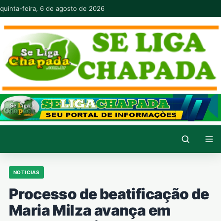
Pular para o conteúdo
quinta-feira, 6 de agosto de 2026
NOTICIAS
Processo de beatificação de
Maria Milza avança em