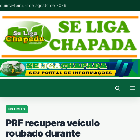
Pular para o conteúdo
quinta-feira, 6 de agosto de 2026
NOTICIAS
PRF recupera veículo
roubado durante