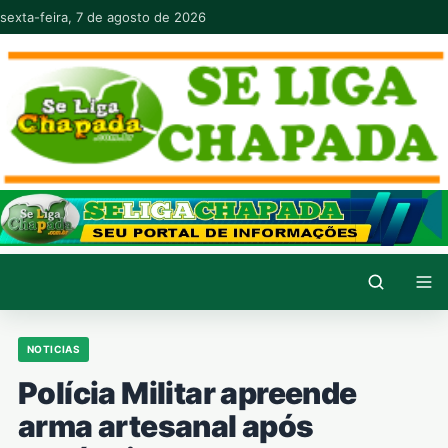
Pular para o conteúdo
sexta-feira, 7 de agosto de 2026
NOTICIAS
Polícia Militar apreende
arma artesanal após