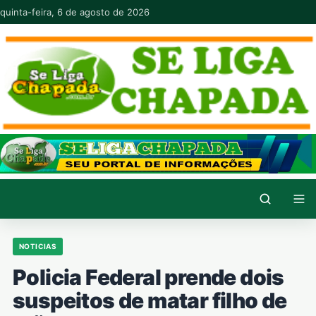
Pular para o conteúdo
quinta-feira, 6 de agosto de 2026
NOTICIAS
Policia Federal prende dois
suspeitos de matar filho de